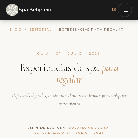
Spa Belgrano
ES
INICIO
›
EDITORIAL
› EXPERIENCIAS PARA REGALAR
GUÍA · 01 · JULIO · 2026
Experiencias de spa
para
regalar
Gift cards digitales, envío inmediato y canjeables por cualquier
tratamiento
5
MIN DE LECTURA ·
SUSANA NOGUERA
·
ACTUALIZADO 01 · JULIO · 2026