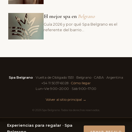
El mejor spa en
Belgrano
Guía 2026 y por qué Spa Belgrano es el
referente del barrio…
Spa Belgrano
· Vuelta de Obligado 1551 · Belgrano · CABA · Argentina
+54 11 5037-6028 ·
Cómo llegar
Lun–Vie 9:00–20:00 · Sáb 9:00–17:00
Volver al sitio principal →
© 2026 Spa Belgrano. Todos los derechos reservados.
Experiencias para regalar · Spa
Belgrano
ARMAR REGALO