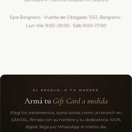
Spa Belgrano · Vuelta de Obligado 1551, Belgrano ·
Lun–Vie 9:00–20:00 · Sáb 9:00–17:00
EL REGALO, A TU MANERA
Armá tu
Gift Card a medida
Elegí los tratamientos, sumá extras como un brunch en
SĀNTAL, firmala con su nombre y tu dedicatoria. 100%
digital, llega por WhatsApp el mismo día.