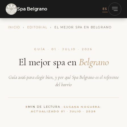
Spa Belgrano
ES
INICIO
›
EDITORIAL
› EL MEJOR SPA EN BELGRANO
GUÍA · 01 · JULIO · 2026
El mejor spa en
Belgrano
Guía 2026 para elegir bien, y por qué Spa Belgrano es el referente
del barrio
8
MIN DE LECTURA ·
SUSANA NOGUERA
·
ACTUALIZADO 01 · JULIO · 2026