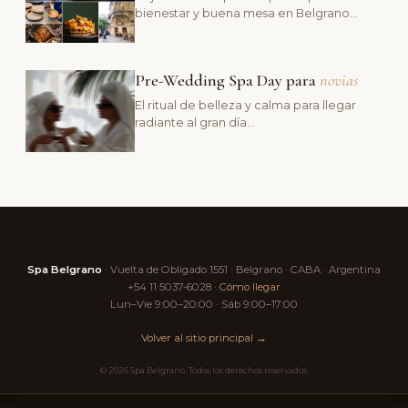
bienestar y buena mesa en Belgrano…
Pre-Wedding Spa Day para
novias
El ritual de belleza y calma para llegar
radiante al gran día…
Spa Belgrano
· Vuelta de Obligado 1551 · Belgrano · CABA · Argentina
+54 11 5037-6028 ·
Cómo llegar
Lun–Vie 9:00–20:00 · Sáb 9:00–17:00
Volver al sitio principal →
© 2026 Spa Belgrano. Todos los derechos reservados.